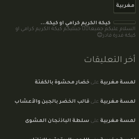
كيكة الكريم كرامي او كيكة...
السلام عليكم جميعا🙋‍♀️ جبتليكم كيكة الكريم كرامي او
كيكة قدرة قادر😊
أخر التعليقات
لمسة مغربية
على
خضار محشوة بالكفتة
لمسة مغربية
على
قالب الخضر بالجبن والأعشاب
لمسة مغربية
على
سلطة الباذنجان المشوى