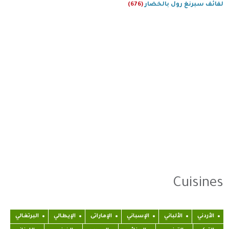
لفائف سبرنغ رول بالخضار
(676)
Cuisines
الأردني
الألباني
الإسباني
الإماراتى
الإيطالي
البرتغالي