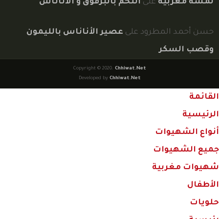
لمسة مغربية
على
اللحم بالبرقوق و الاناناس
حسن أحمد المطرود
على
عصير الأناناس بالليمون
وقصب السكر
Copyright © 2020.
Chhiwat.Net
Developed by
Chhiwat.Net
القائمة
الرئيسية
أنواع الشهيوات
جميع الشهيوات
شهيوات مغربية
الأطفال
حلويات