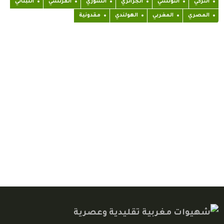
التركي
التونسي
الجزائري
السوري
الفرنسي
اللبناني
المصري
المغربي
الهولندي
مقدونية