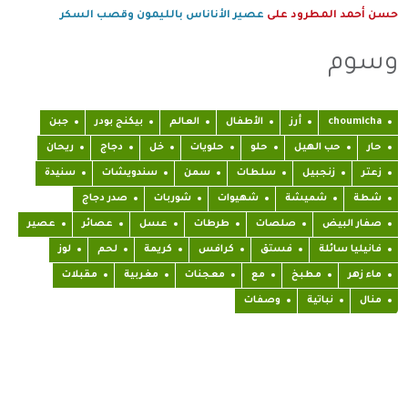
حسن أحمد المطرود
على
عصير الأناناس بالليمون وقصب السكر
وسوم
choumicha
أرز
الأطفال
العالم
بيكنج بودر
جبن
حار
حب الهيل
حلو
حلويات
خل
دجاج
ريحان
زعتر
زنجبيل
سلطات
سمن
سندويشات
سنيدة
شطة
شميشة
شهيوات
شوربات
صدر دجاج
صفار البيض
صلصات
طرطات
عسل
عصائر
عصير
فانيليا سائلة
فستق
كرافس
كريمة
لحم
لوز
ماء زهر
مطبخ
مع
معجنات
مغربية
مقبلات
منال
نباتية
وصفات