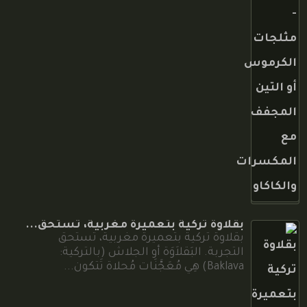
بقلاوة تركية بتعميرة مغربية، تستحق...
بقلاوة تركية بتعميرة مغربية، تستحق
التجربة. البَقلاَوَة أو الجلاش (بالتركية:
Baklava)‏ هِي مُعَجَّنَات مُحلاة تَتكون...