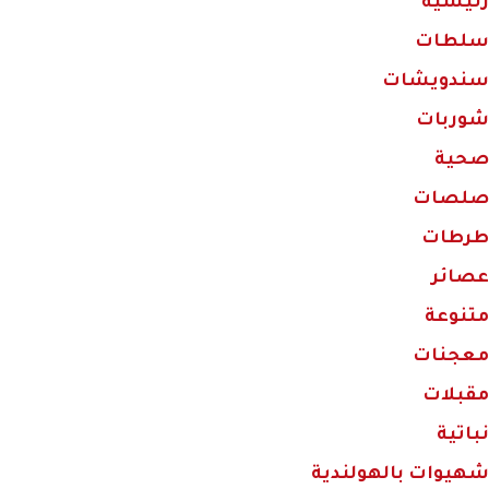
رئيسية
سلطات
سندويشات
شوربات
صحية
صلصات
طرطات
عصائر
متنوعة
معجنات
مقبلات
نباتية
شهيوات بالهولندية