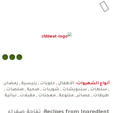
Loading...
Facebook
Youtube
أضف
البحث
عن:
شهي
أنواع الشهيوات:
الأطفال
,
حلويات
,
رئيسية
,
رمضان
جديد
,
سلطات
,
سندويشات
,
شوربات
,
صحية
,
صلصات
,
طرطات
,
عصائر
,
متنوعة
,
معجنات
,
مقبلات
,
نباتية
Recipes from Ingredient:
تفاحة صفراء