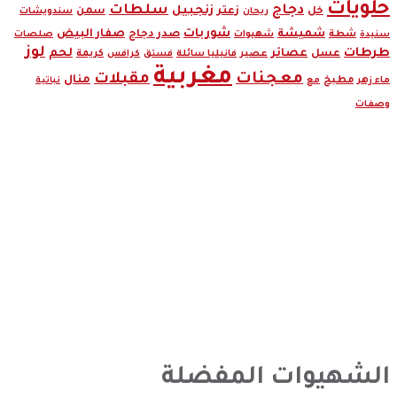
حلويات
دجاج
سلطات
زنجبيل
زعتر
خل
سمن
ريحان
سندويشات
شوربات
شميشة
صدر دجاج
صفار البيض
شطة
سنيدة
شهيوات
صلصات
لوز
طرطات
لحم
عصائر
عسل
عصير
كريمة
فانيليا سائلة
فستق
كرافس
مغربية
معجنات
مقبلات
منال
مطبخ
ماء زهر
مع
نباتية
وصفات
الشهيوات المفضلة