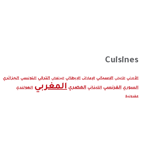
Cuisines
الإسباني
التركي
الجزائري
الأردني
الإماراتى
الإيطالي
التونسي
الألباني
البرتغالي
المغربي
الفرنسي
المصري
السوري
اللبناني
الهولندي
مقدونية