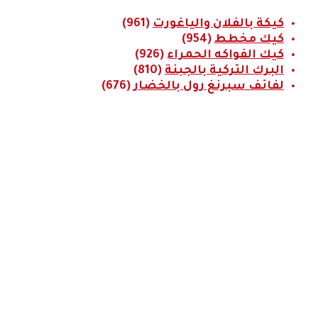
كيكة بالفلان والياغورت
(961)
كيك مخطط
(954)
كيك الفواكه الحمراء
(926)
البرك التركية بالجبنة
(810)
لفائف سبرنغ رول بالخضار
(676)