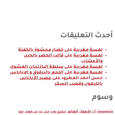
أحدث التعليقات
لمسة مغربية
على
خضار محشوة بالكفتة
لمسة مغربية
على
قالب الخضر بالجبن
والأعشاب
لمسة مغربية
على
سلطة الباذنجان المشوى
لمسة مغربية
على
اللحم بالبرقوق و الاناناس
حسن أحمد المطرود
على
عصير الأناناس
بالليمون وقصب السكر
وسوم
العالم
جبن
choumicha
أرز
الأطفال
بيكنج بودر
حب الهيل
حلو
حار