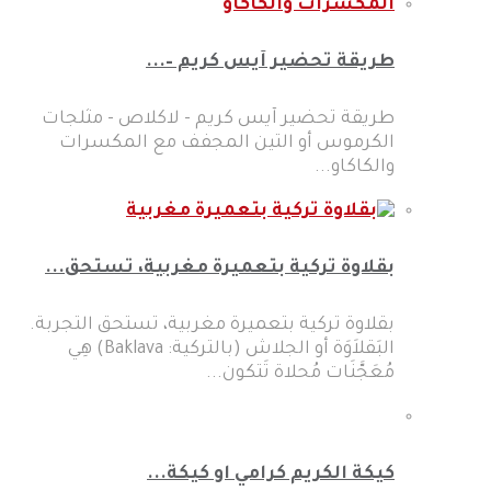
طريقة تحضير آيس كريم –...
طريقة تحضير آيس كريم - لاكلاص - مثلجات
الكرموس أو التين المجفف مع المكسرات
والكاكاو...
بقلاوة تركية بتعميرة مغربية، تستحق...
بقلاوة تركية بتعميرة مغربية، تستحق التجربة.
البَقلاَوَة أو الجلاش (بالتركية: Baklava)‏ هِي
مُعَجَّنَات مُحلاة تَتكون...
كيكة الكريم كرامي او كيكة...