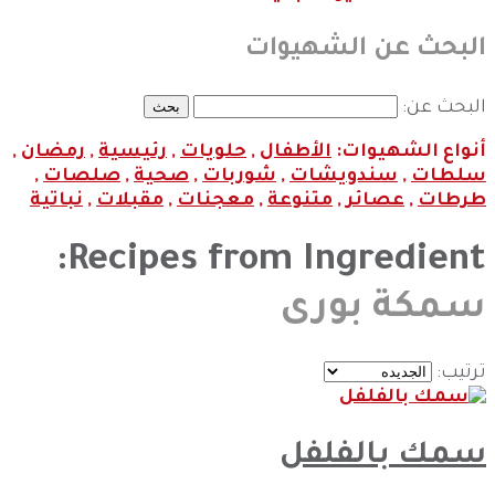
البحث عن الشهيوات
البحث عن:
أنواع الشهيوات:
الأطفال
,
حلويات
,
رئيسية
,
رمضان
,
سلطات
,
سندويشات
,
شوربات
,
صحية
,
صلصات
,
طرطات
,
عصائر
,
متنوعة
,
معجنات
,
مقبلات
,
نباتية
Recipes from Ingredient:
سمكة بورى
ترتيب:
سمك بالفلفل