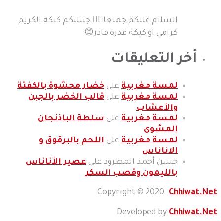
السلام عليكم جميعا🙋‍♀️ جبتليكم كيكة الكريم
كرامي او كيكة قدرة قادر😊
أخر التعليقات
لمسة مغربية
على
خضار محشوة بالكفتة
لمسة مغربية
على
قالب الخضر بالجبن
والأعشاب
لمسة مغربية
على
سلطة الباذنجان
المشوى
لمسة مغربية
على
اللحم بالبرقوق و
الاناناس
حسن أحمد المطرود
على
عصير الأناناس
بالليمون وقصب السكر
Copyright © 2020.
Chhiwat.Net
Developed by
Chhiwat.Net