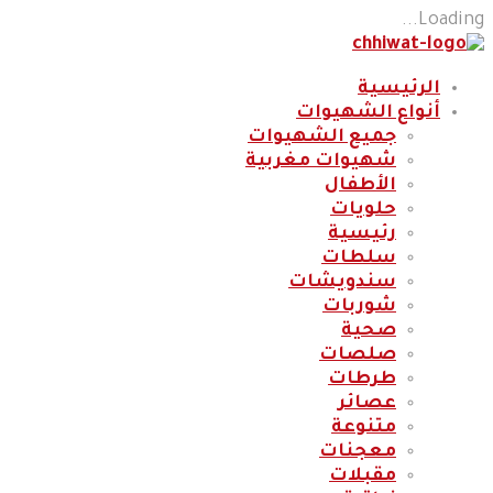
Loading...
الرئيسية
أنواع الشهيوات
جميع الشهيوات
شهيوات مغربية
الأطفال
حلويات
رئيسية
سلطات
سندويشات
شوربات
صحية
صلصات
طرطات
عصائر
متنوعة
معجنات
مقبلات