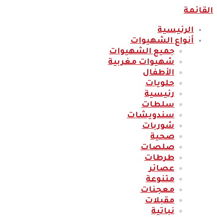
القائمة
الرئيسية
أنواع الشهيوات
جميع الشهيوات
شهيوات مغربية
الأطفال
حلويات
رئيسية
سلطات
سندويشات
شوربات
صحية
صلصات
طرطات
عصائر
متنوعة
معجنات
مقبلات
نباتية