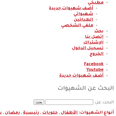
مطبخي
أضف شهيوات جديدة
شهيواتي
الطباخين
ملفي الشخصي
بحث
إتصل بنا
الإشتراك
تسجيل الدخول
الخروج
Facebook
Youtube
أضف شهيوات جديدة
البحث عن الشهيوات
البحث عن:
أنواع الشهيوات:
الأطفال
,
حلويات
,
رئيسية
,
رمضان
,
س