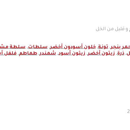
 و قليل من الخل
مر بنجر
,
تونة
,
خلون أسودون أخضر
,
سلطات
,
سلطة مشك
ل
,
ذرة
,
زيتون أخضر
,
زيتون أسود
,
شمندر
,
طماطم
,
فلفل أ