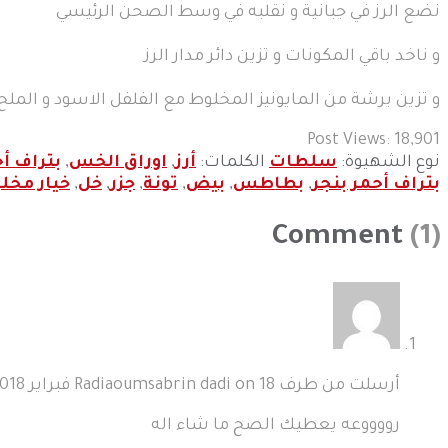
نضع الرز في جبانية و نقلبه في وسط الصحن الرئيسي
و ناخد باقي المكونات و تزين دائر مدار الرز
و تزين برشة من المايونيز المخلوط مع الفلفل الاسود و الملح
Post Views:
18,901
نوع الشهيوة:
سلطات
الكلمات:
أرز
,
اوراق الخس
,
بتراف أح
بتراف أحمر بنجر
,
بطاطس
,
بيض
,
تونة
,
جزر
,
خل
,
خيار مخل
Comment
(1)
أرسلت من طرف Radiaoumsabrin dadi on
18 فبراير 2018
رووووعه يعطيك الصح ما شاء اله