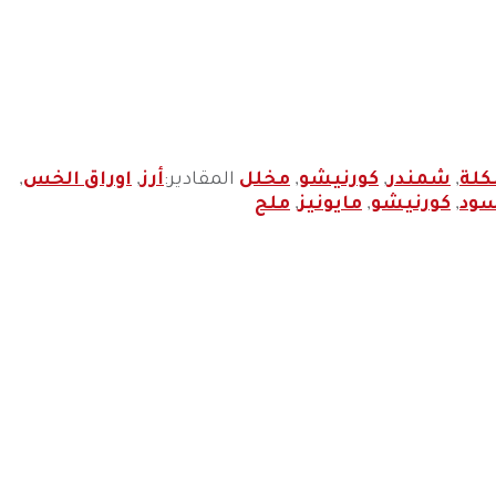
لة
,
شمندر
,
كورنيشو
,
مخلل
المقادير:
أرز
,
اوراق الخس
,
سود
,
كورنيشو
,
مايونيز
,
ملح