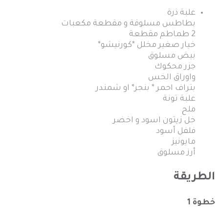
علبة ذرة
بطاطس مسلوقة و مقطعة مكعبات
2 طماطم مقطعة
خيار صغير مخلل *كورنيشو*
بيض مسلوق
جزر محكوك
واوراق الخس
بتراف احمر * بنجر* او شمندر
علبة تونة
ملح
خل زيتون اسود و اخضر
فلفل أسود
مايونيز
أرز مسلوق
الطريقة
خطوة 1